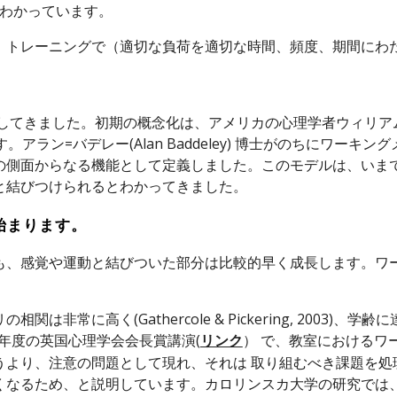
わかっています。
、トレーニングで（適切な負荷を適切な時間、頻度、期間にわ
してきました。初期の概念化は、アメリカの心理学者ウィリア
アラン=バデレー(Alan Baddeley) 博士がのちにワー
の側面からなる機能として定義しました。このモデルは、いま
と結びつけられるとわかってきました。
始まります。
も、感覚や運動と結びついた部分は比較的早く成長します。ワー
非常に高く(Gathercole & Pickering, 2003
007年度の英国心理学会会長賞講演(
） で、教室におけるワ
リンク
うより、注意の問題として現れ、それは 取り組むべき課題を処
くなるため、と説明しています。カロリンスカ大学の研究では、