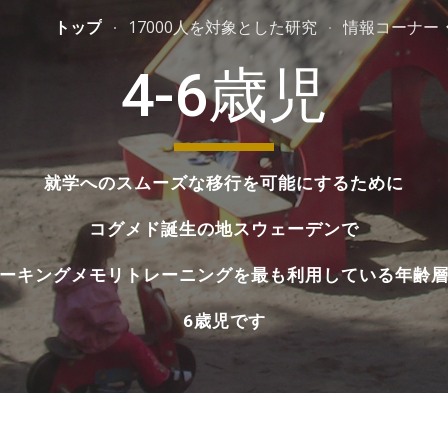
トップ
17000人を対象とした研究
情報コーナー
ip to main content
Skip to navigat
4-6歳児
就学へのスムーズな移行を可能にするために
コグメド誕生の地スウェーデンで
ーキングメモリトレーニングを最も利用している年齢
6歳児です